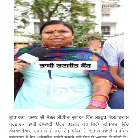
ਲੁਧਿਆਣਾ: ਪੰਜਾਬ ਦੀ ਸੋਸ਼ਲ ਮੀਡੀਆ ਦੁਨੀਆ ਵਿੱਚ ਮਸ਼ਹੂਰ ਇੰਸਟਾਗ੍ਰਾਮ
ਪ੍ਰਭਾਵਕ ‘ਭਾਬੀ ਚੁੰਮੇਵਾਲੀ’ ਉਰਫ਼ ਰਣਜੀਤ ਕੌਰ ਵਿਰੁੱਧ ਲੁਧਿਆਣਾ ਵਿੱਚ
ਐਫਆਈਆਰ ਦਰਜ ਕੀਤੀ ਗਈ ਹੈ। ਪੁਲਿਸ ਨੇ ਇਹ ਕਾਰਵਾਈ ਧਾਰਮਿਕ
ਭਾਵਨਾਵਾਂ ਨੂੰ ਠੇਸ ਪਹੁੰਚਾਉਣ ਸਬੰਧੀ ਲਗਾਏ ਗਏ ਦੋਸ਼ਾਂ ਦੇ ਆਧਾਰ ’ਤੇ ਕੀਤੀ ਹੈ।