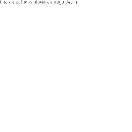
 ਤੇ ਸਰਕਾਰ ਦਰਮਿਆਨ ਸਹਿਯੋਗ ਹੋਰ ਮਜ਼ਬੂਤ ਹੋਵੇਗਾ।